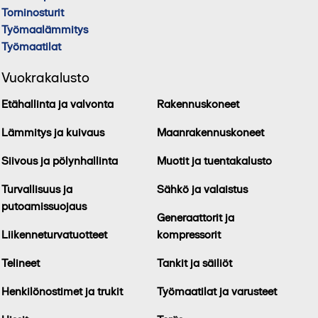
Torninosturit
Työmaalämmitys
Työmaatilat
Vuokrakalusto
Etähallinta ja valvonta
Rakennuskoneet
Lämmitys ja kuivaus
Maanrakennuskoneet
Siivous ja pölynhallinta
Muotit ja tuentakalusto
Turvallisuus ja
Sähkö ja valaistus
putoamissuojaus
Generaattorit ja
Liikenneturvatuotteet
kompressorit
Telineet
Tankit ja säiliöt
Henkilönostimet ja trukit
Työmaatilat ja varusteet