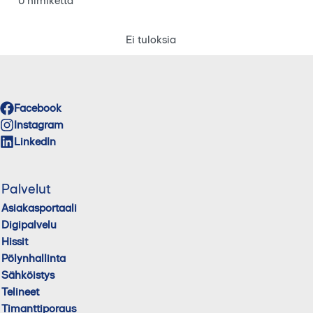
0 nimikettä
Ei tuloksia
Facebook
Instagram
LinkedIn
Palvelut
Asiakasportaali
Digipalvelu
Hissit
Pölynhallinta
Sähköistys
Telineet
Timanttiporaus