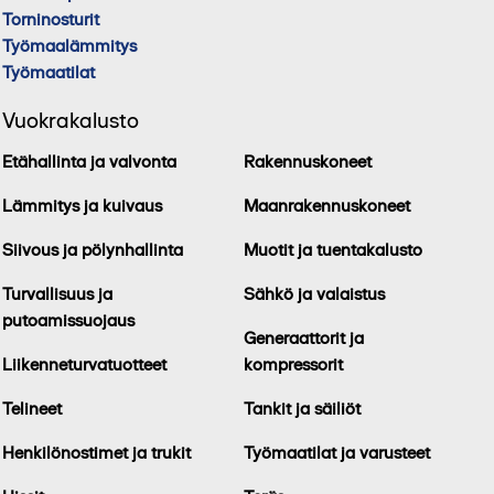
Torninosturit
Työmaalämmitys
Työmaatilat
Vuokrakalusto
Etähallinta ja valvonta
Rakennuskoneet
Lämmitys ja kuivaus
Maanrakennuskoneet
Siivous ja pölynhallinta
Muotit ja tuentakalusto
Turvallisuus ja
Sähkö ja valaistus
putoamissuojaus
Generaattorit ja
Liikenneturvatuotteet
kompressorit
Telineet
Tankit ja säiliöt
Henkilönostimet ja trukit
Työmaatilat ja varusteet