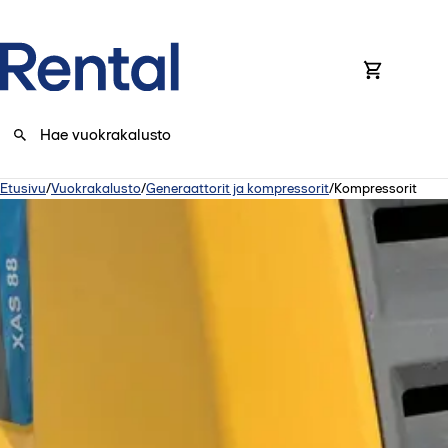
0
Etusivu
/
Vuokrakalusto
/
Generaattorit ja kompressorit
/
Kompressorit