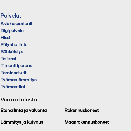
Palvelut
Asiakasportaali
Digipalvelu
Hissit
Pölynhallinta
Sähköistys
Telineet
Timanttiporaus
Torninosturit
Työmaalämmitys
Työmaatilat
Vuokrakalusto
Etähallinta ja valvonta
Rakennuskoneet
Lämmitys ja kuivaus
Maanrakennuskoneet