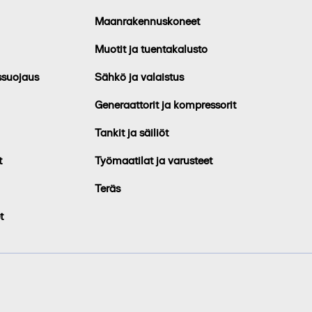
Maanrakennuskoneet
Muotit ja tuentakalusto
ssuojaus
Sähkö ja valaistus
Generaattorit ja kompressorit
Tankit ja säiliöt
t
Työmaatilat ja varusteet
Teräs
t