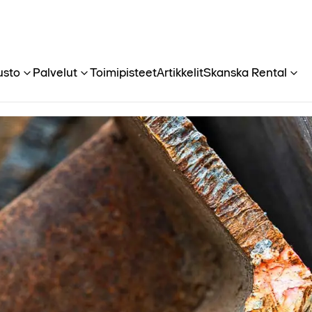
usto
Palvelut
Toimipisteet
Artikkelit
Skanska Rental