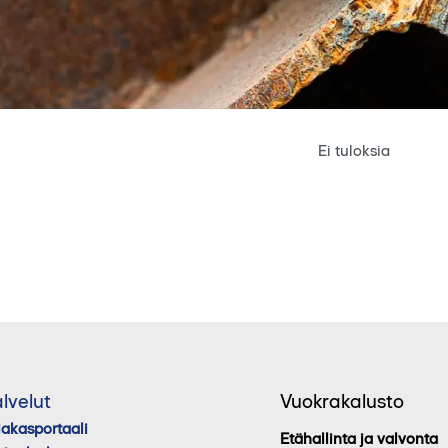
Ei tuloksia
lvelut
Vuokrakalusto
iakasportaali
Etähallinta ja valvonta