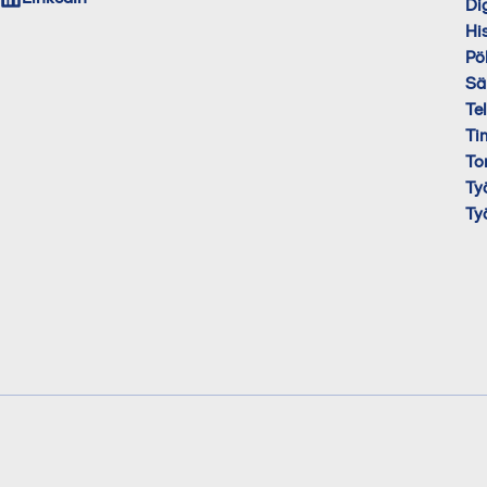
Di
His
Pö
Sä
Te
Ti
To
Ty
Ty