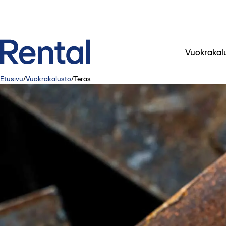
Vuokrakal
Etusivu
/
Vuokrakalusto
/
Teräs