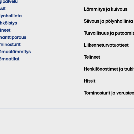
gipalvelu
sit
Lämmitys ja kuivaus
lynhallinta
Siivous ja pölynhallinta
hköistys
lineet
Turvallisuus ja putoami
manttiporaus
rninosturit
Liikenneturvatuotteet
ömaalämmitys
Telineet
ömaatilat
Henkilönostimet ja truki
Hissit
Torninosturit ja varustee