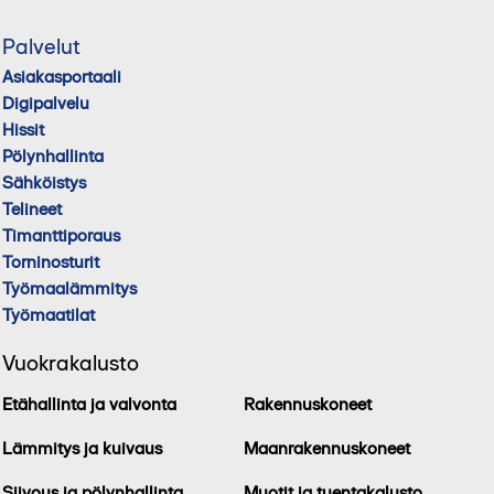
Palvelut
Asiakasportaali
Digipalvelu
Hissit
Pölynhallinta
Sähköistys
Telineet
Timanttiporaus
Torninosturit
Työmaalämmitys
Työmaatilat
Vuokrakalusto
Etähallinta ja valvonta
Rakennuskoneet
Lämmitys ja kuivaus
Maanrakennuskoneet
Siivous ja pölynhallinta
Muotit ja tuentakalusto