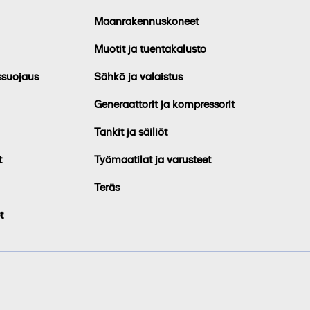
Maanrakennuskoneet
Muotit ja tuentakalusto
ssuojaus
Sähkö ja valaistus
Generaattorit ja kompressorit
Tankit ja säiliöt
t
Työmaatilat ja varusteet
Teräs
t