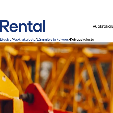
Vuokrakal
Etusivu
/
Vuokrakalusto
/
Lämmitys ja kuivaus
/
Kuivauskalusto