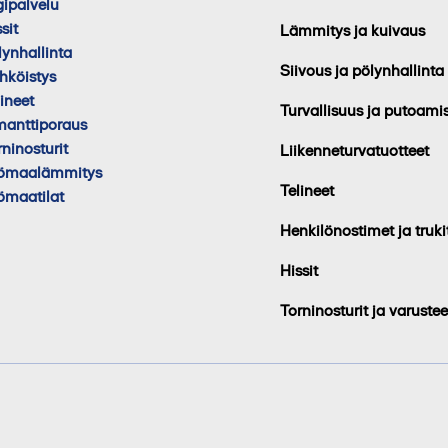
gipalvelu
sit
Lämmitys ja kuivaus
lynhallinta
Siivous ja pölynhallinta
hköistys
lineet
Turvallisuus ja putoami
manttiporaus
rninosturit
Liikenneturvatuotteet
ömaalämmitys
Telineet
ömaatilat
Henkilönostimet ja truki
Hissit
Torninosturit ja varustee