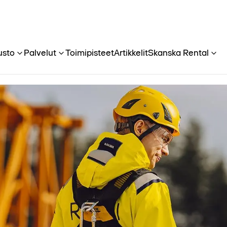
usto
Palvelut
Toimipisteet
Artikkelit
Skanska Rental