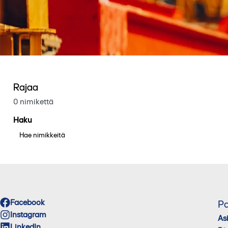
Rajaa
0 nimikettä
Haku
Facebook
Pa
Instagram
As
LinkedIn