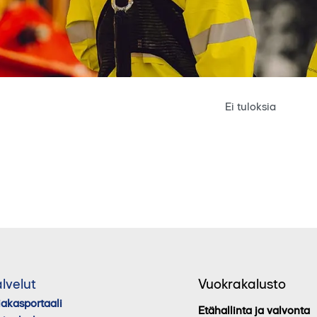
Ei tuloksia
lvelut
Vuokrakalusto
iakasportaali
Etähallinta ja valvonta