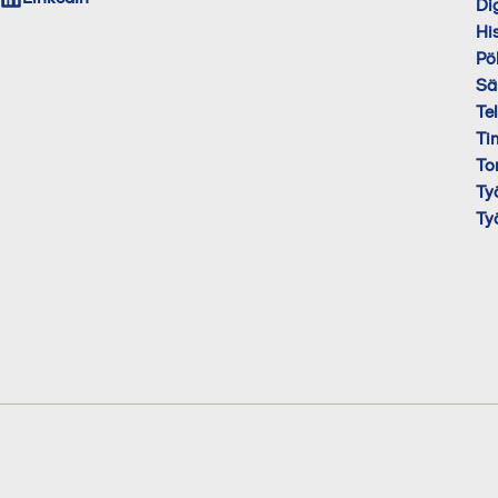
Di
His
Pö
Sä
Te
Ti
To
Ty
Ty