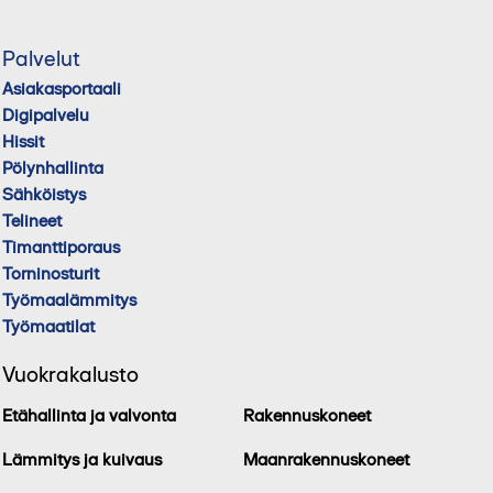
Palvelut
Asiakasportaali
Digipalvelu
Hissit
Pölynhallinta
Sähköistys
Telineet
Timanttiporaus
Torninosturit
Työmaalämmitys
Työmaatilat
Vuokrakalusto
Etähallinta ja valvonta
Rakennuskoneet
Lämmitys ja kuivaus
Maanrakennuskoneet