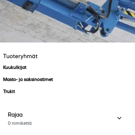
Tuoteryhmät
Kuukulkijat
Masto- ja saksinostimet
Trukit
Rajaa
0 nimikettä