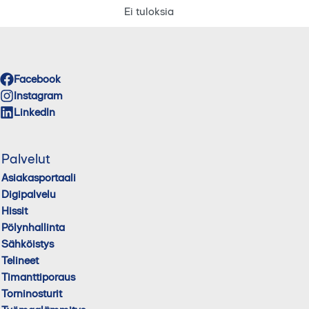
Ei tuloksia
Facebook
Instagram
LinkedIn
Palvelut
Asiakasportaali
Digipalvelu
Hissit
Pölynhallinta
Sähköistys
Telineet
Timanttiporaus
Torninosturit