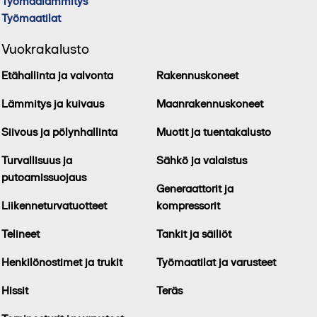
Työmaalämmitys
Työmaatilat
Vuokrakalusto
Etähallinta ja valvonta
Rakennuskoneet
Lämmitys ja kuivaus
Maanrakennuskoneet
Siivous ja pölynhallinta
Muotit ja tuentakalusto
Turvallisuus ja
Sähkö ja valaistus
putoamissuojaus
Generaattorit ja
Liikenneturvatuotteet
kompressorit
Telineet
Tankit ja säiliöt
Henkilönostimet ja trukit
Työmaatilat ja varusteet
Hissit
Teräs