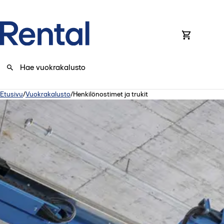
0
Etusivu
/
Vuokrakalusto
/
Henkilönostimet ja trukit