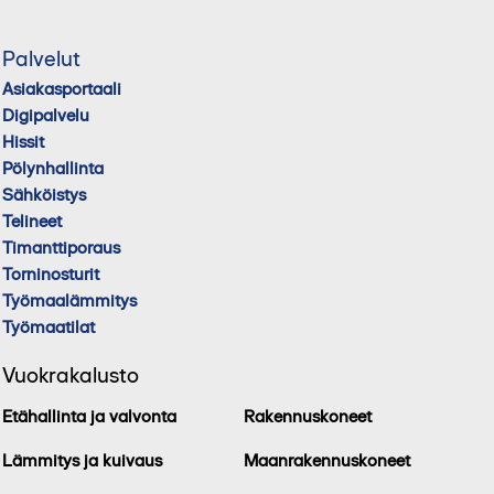
Palvelut
Asiakasportaali
Digipalvelu
Hissit
Pölynhallinta
Sähköistys
Telineet
Timanttiporaus
Torninosturit
Työmaalämmitys
Työmaatilat
Vuokrakalusto
Etähallinta ja valvonta
Rakennuskoneet
Lämmitys ja kuivaus
Maanrakennuskoneet