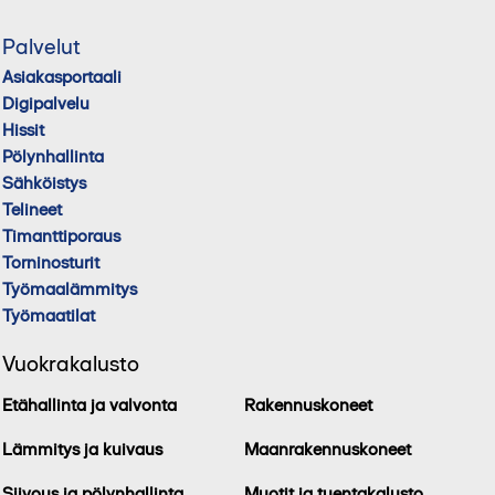
Palvelut
Asiakasportaali
Digipalvelu
Hissit
Pölynhallinta
Sähköistys
Telineet
Timanttiporaus
Torninosturit
Työmaalämmitys
Työmaatilat
Vuokrakalusto
Etähallinta ja valvonta
Rakennuskoneet
Lämmitys ja kuivaus
Maanrakennuskoneet
Siivous ja pölynhallinta
Muotit ja tuentakalusto