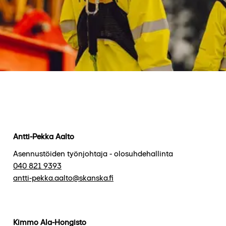
Antti-Pekka Aalto
Asennustöiden työnjohtaja - olosuhdehallinta
040 821 9393
antti-pekka.aalto@skanska.fi
Kimmo Ala-Hongisto