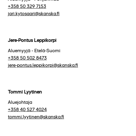
+358 50 329 7153
jari.kytosaari@skanska.fi
Jere-Pontus Leppikorpi
Aluemyyjä - Etelä-Suomi
+358 50 502 8473
jere-pontus.leppikorpi@skanska.fi
Tommi Lyytinen
Aluejohtaja
+358 40 527 4024
tommi.lyytinen@skanska.fi