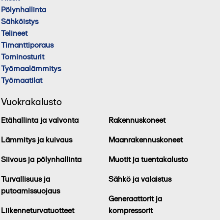
Pölynhallinta
Sähköistys
Telineet
Timanttiporaus
Torninosturit
Työmaalämmitys
Työmaatilat
Vuokrakalusto
Etähallinta ja valvonta
Rakennuskoneet
Lämmitys ja kuivaus
Maanrakennuskoneet
Siivous ja pölynhallinta
Muotit ja tuentakalusto
Turvallisuus ja
Sähkö ja valaistus
putoamissuojaus
Generaattorit ja
Liikenneturvatuotteet
kompressorit