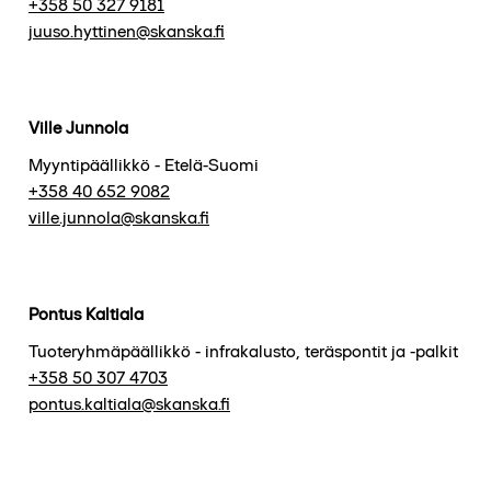
+358 50 327 9181
juuso.hyttinen@skanska.fi
Ville Junnola
Myyntipäällikkö - Etelä-Suomi
+358 40 652 9082
ville.junnola@skanska.fi
Pontus Kaltiala
Tuoteryhmäpäällikkö - infrakalusto, teräspontit ja -palkit
+358 50 307 4703
pontus.kaltiala@skanska.fi