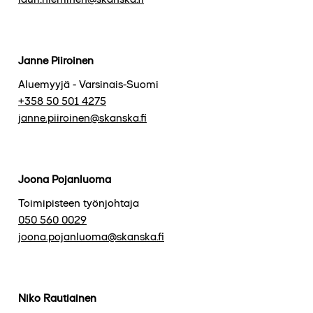
Janne Piiroinen
Aluemyyjä - Varsinais-Suomi
+358 50 501 4275
janne.piiroinen@skanska.fi
Joona Pojanluoma
Toimipisteen työnjohtaja
050 560 0029
joona.pojanluoma@skanska.fi
Niko Rautiainen