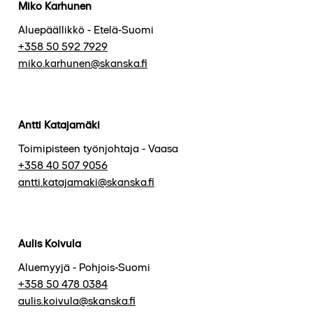
Miko Karhunen
Aluepäällikkö - Etelä-Suomi
+358 50 592 7929
miko.karhunen@skanska.fi
Antti Katajamäki
Toimipisteen työnjohtaja - Vaasa
+358 40 507 9056
antti.katajamaki@skanska.fi
Aulis Koivula
Aluemyyjä - Pohjois-Suomi
+358 50 478 0384
aulis.koivula@skanska.fi