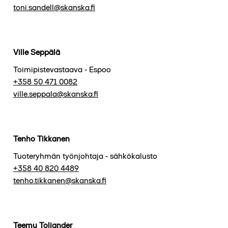
toni.sandell@skanska.fi
Ville Seppälä
Toimipistevastaava - Espoo
+358 50 471 0082
ville.seppala@skanska.fi
Tenho Tikkanen
Tuoteryhmän työnjohtaja - sähkökalusto
+358 40 820 4489
tenho.tikkanen@skanska.fi
Teemu Toljander