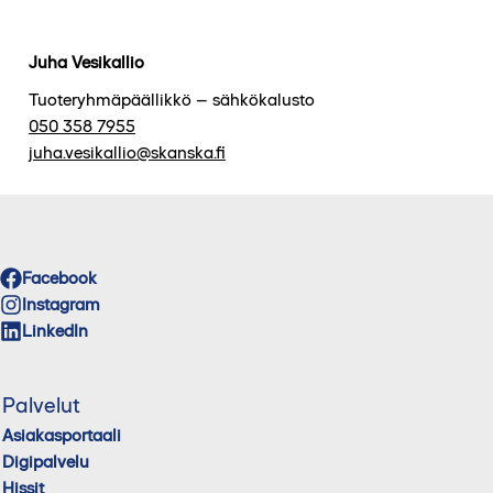
Juha Vesikallio
Tuoteryhmäpäällikkö – sähkökalusto
050 358 7955
juha.vesikallio@skanska.fi
Facebook
Instagram
LinkedIn
Palvelut
Asiakasportaali
Digipalvelu
Hissit