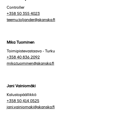
Controller
+358 50 355 4023
teemu.toljander@skanska.fi
Mika Tuominen
Toimipistevastaava - Turku
+358 40 836 2092
mika.tuominen@skanska.fi
Jani Vainiomäki
Kalustopäällikkö
+358 50 414 0525
jani.vainiomaki@skanska.fi