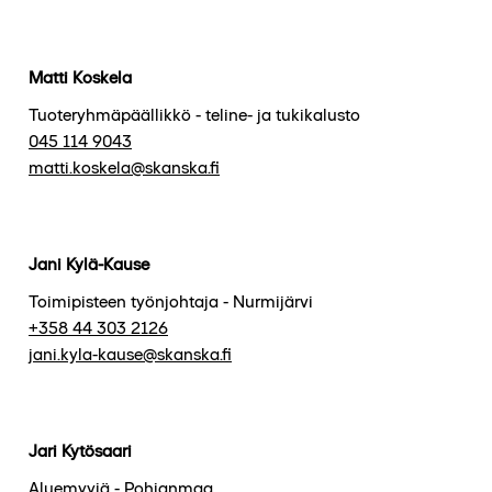
Matti Koskela
Tuoteryhmäpäällikkö - teline- ja tukikalusto
045 114 9043
matti.koskela@skanska.fi
Jani Kylä-Kause
Toimipisteen työnjohtaja - Nurmijärvi
+358 44 303 2126
jani.kyla-kause@skanska.fi
Jari Kytösaari
Aluemyyjä - Pohjanmaa