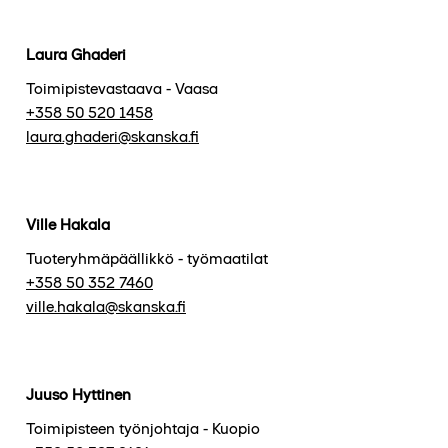
Laura Ghaderi
Toimipistevastaava - Vaasa
+358 50 520 1458
laura.ghaderi@skanska.fi
Ville Hakala
Tuoteryhmäpäällikkö - työmaatilat
+358 50 352 7460
ville.hakala@skanska.fi
Juuso Hyttinen
Toimipisteen työnjohtaja - Kuopio