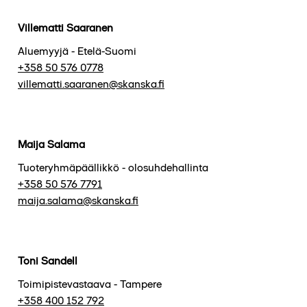
Villematti Saaranen
Aluemyyjä - Etelä-Suomi
+358 50 576 0778
villematti.saaranen@skanska.fi
Maija Salama
Tuoteryhmäpäällikkö - olosuhdehallinta
+358 50 576 7791
maija.salama@skanska.fi
Toni Sandell
Toimipistevastaava - Tampere
+358 400 152 792