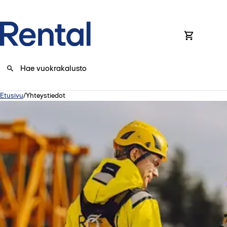
0
Etusivu
/
Yhteystiedot