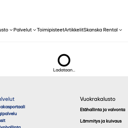
usto
Palvelut
Toimipisteet
Artikkelit
Skanska Rental
Ladataan...
lvelut
Vuokrakalusto
iakasportaali
Etähallinta ja valvonta
gipalvelu
sit
Lämmitys ja kuivaus
lynhallinta