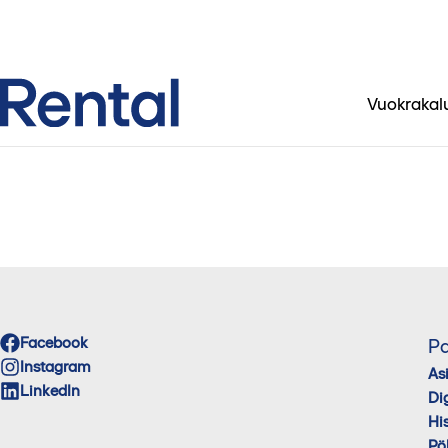
Vuokrakal
Facebook
Pa
Instagram
As
LinkedIn
Di
His
Pö