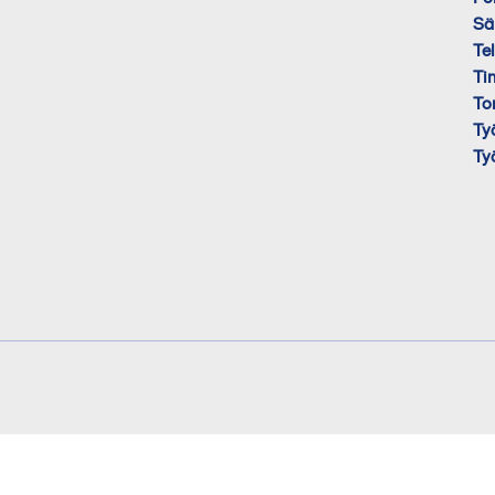
Sä
Te
Ti
To
Ty
Ty