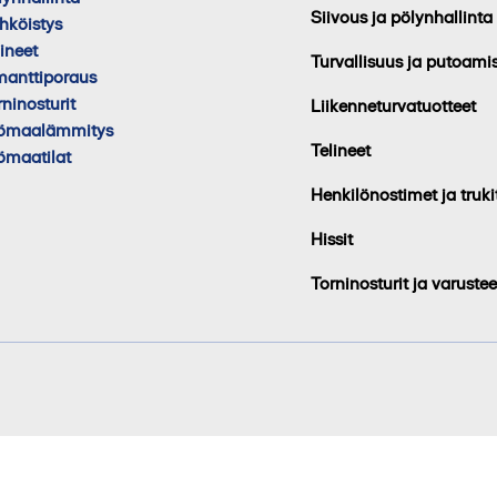
Siivous ja pölynhallinta
hköistys
lineet
Turvallisuus ja putoami
manttiporaus
rninosturit
Liikenneturvatuotteet
ömaalämmitys
Telineet
ömaatilat
Henkilönostimet ja truki
Hissit
Torninosturit ja varustee