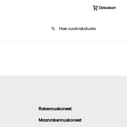
Kirjaudu sisään
Ostoskori
0
Rakennuskoneet
Maanrakennuskoneet