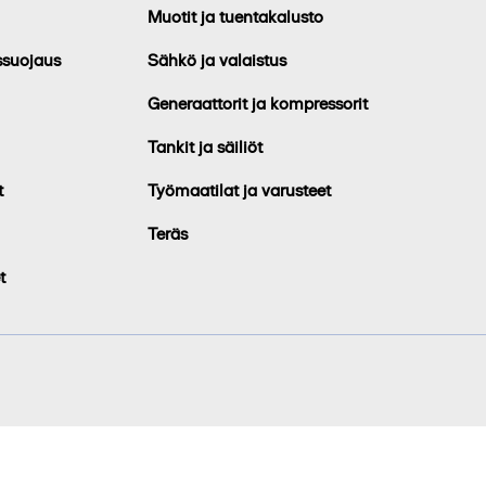
Muotit ja tuentakalusto
ssuojaus
Sähkö ja valaistus
Generaattorit ja kompressorit
Tankit ja säiliöt
t
Työmaatilat ja varusteet
Teräs
t