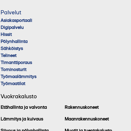
Palvelut
Asiakasportaali
Digipalvelu
Hissit
Pölynhallinta
Sähköistys
Telineet
Timanttiporaus
Torninosturit
Työmaalämmitys
Työmaatilat
Vuokrakalusto
Etähallinta ja valvonta
Rakennuskoneet
Lämmitys ja kuivaus
Maanrakennuskoneet
Siivous ja pölynhallinta
Muotit ja tuentakalusto