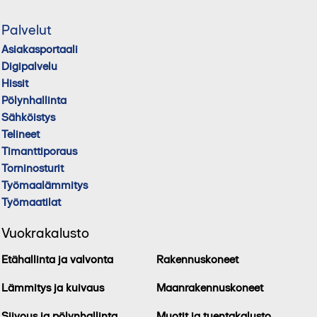
Palvelut
Asiakasportaali
Digipalvelu
Hissit
Pölynhallinta
Sähköistys
Telineet
Timanttiporaus
Torninosturit
Työmaalämmitys
Työmaatilat
Vuokrakalusto
Etähallinta ja valvonta
Rakennuskoneet
Lämmitys ja kuivaus
Maanrakennuskoneet
Siivous ja pölynhallinta
Muotit ja tuentakalusto