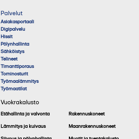
Palvelut
Asiakasportaali
Digipalvelu
Hissit
Pölynhallinta
Sähköistys
Telineet
Timanttiporaus
Torninosturit
Työmaalämmitys
Työmaatilat
Vuokrakalusto
Etähallinta ja valvonta
Rakennuskoneet
Lämmitys ja kuivaus
Maanrakennuskoneet
Siivous ja pölynhallinta
Muotit ja tuentakalusto