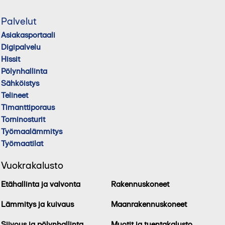
Palvelut
Asiakasportaali
Digipalvelu
Hissit
Pölynhallinta
Sähköistys
Telineet
Timanttiporaus
Torninosturit
Työmaalämmitys
Työmaatilat
Vuokrakalusto
Etähallinta ja valvonta
Rakennuskoneet
Lämmitys ja kuivaus
Maanrakennuskoneet
Siivous ja pölynhallinta
Muotit ja tuentakalusto