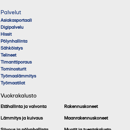
Palvelut
Asiakasportaali
Digipalvelu
Hissit
Pölynhallinta
Sähköistys
Telineet
Timanttiporaus
Torninosturit
Työmaalämmitys
Työmaatilat
Vuokrakalusto
Etähallinta ja valvonta
Rakennuskoneet
Lämmitys ja kuivaus
Maanrakennuskoneet
Siivous ja pölynhallinta
Muotit ja tuentakalusto