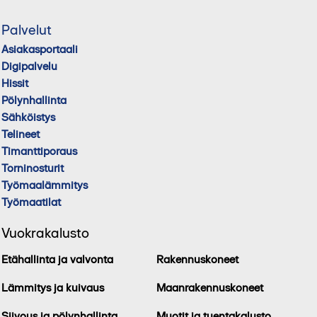
Palvelut
Asiakasportaali
Digipalvelu
Hissit
Pölynhallinta
Sähköistys
Telineet
Timanttiporaus
Torninosturit
Työmaalämmitys
Työmaatilat
Vuokrakalusto
Etähallinta ja valvonta
Rakennuskoneet
Lämmitys ja kuivaus
Maanrakennuskoneet
Siivous ja pölynhallinta
Muotit ja tuentakalusto