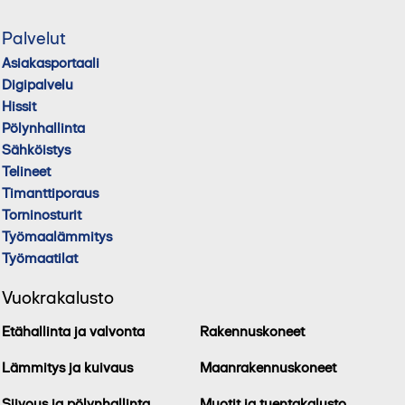
Palvelut
Asiakasportaali
Digipalvelu
Hissit
Pölynhallinta
Sähköistys
Telineet
Timanttiporaus
Torninosturit
Työmaalämmitys
Työmaatilat
Vuokrakalusto
Etähallinta ja valvonta
Rakennuskoneet
Lämmitys ja kuivaus
Maanrakennuskoneet
Siivous ja pölynhallinta
Muotit ja tuentakalusto