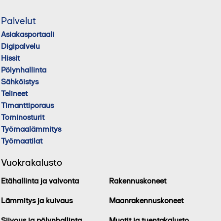
Palvelut
Asiakasportaali
Digipalvelu
Hissit
Pölynhallinta
Sähköistys
Telineet
Timanttiporaus
Torninosturit
Työmaalämmitys
Työmaatilat
Vuokrakalusto
Etähallinta ja valvonta
Rakennuskoneet
Lämmitys ja kuivaus
Maanrakennuskoneet
Siivous ja pölynhallinta
Muotit ja tuentakalusto