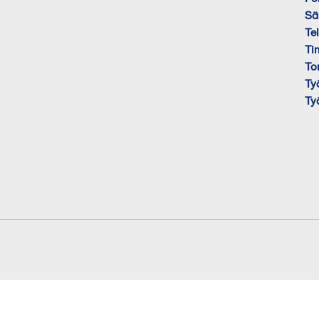
Sä
Te
Ti
To
Ty
Ty