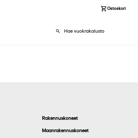
Kirjaudu sisään
Ostoskori
0
Rakennuskoneet
Maanrakennuskoneet