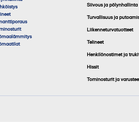
Siivous ja pölynhallinta
hköistys
lineet
Turvallisuus ja putoami
manttiporaus
rninosturit
Liikenneturvatuotteet
ömaalämmitys
Telineet
ömaatilat
Henkilönostimet ja truki
Hissit
Torninosturit ja varustee