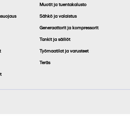
Muotit ja tuentakalusto
ssuojaus
Sähkö ja valaistus
Generaattorit ja kompressorit
Tankit ja säiliöt
t
Työmaatilat ja varusteet
Teräs
t