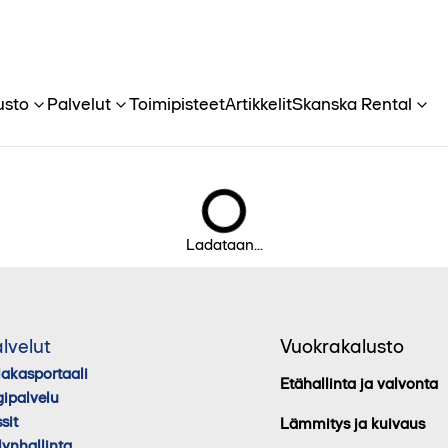
usto
Palvelut
Toimipisteet
Artikkelit
Skanska Rental
Ladataan...
lvelut
Vuokrakalusto
iakasportaali
Etähallinta ja valvonta
gipalvelu
sit
Lämmitys ja kuivaus
lynhallinta