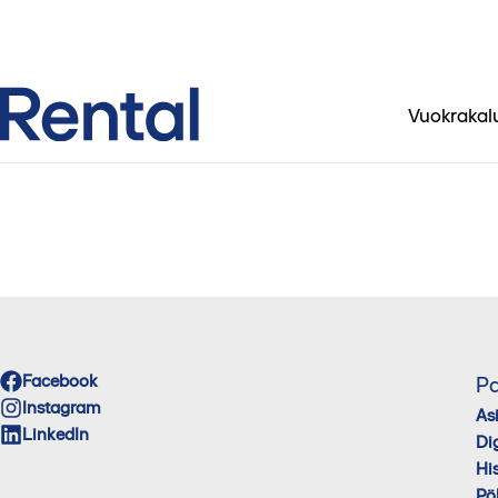
Vuokrakal
Facebook
Pa
Instagram
As
LinkedIn
Di
His
Pö