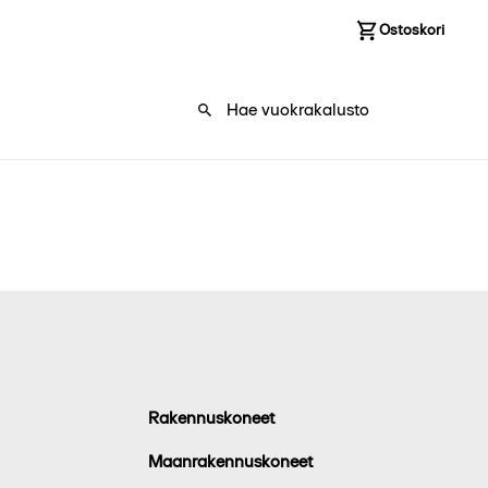
Kirjaudu sisään
Ostoskori
0
Rakennuskoneet
Maanrakennuskoneet