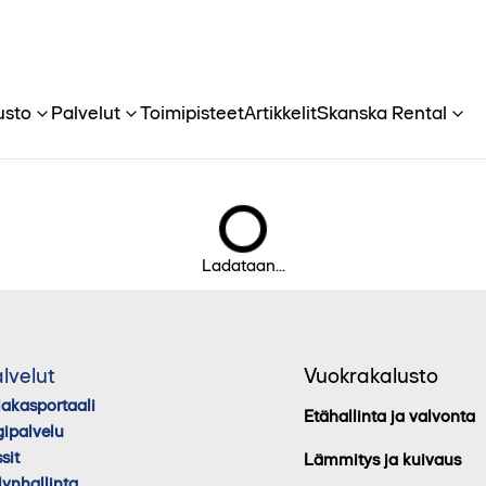
usto
Palvelut
Toimipisteet
Artikkelit
Skanska Rental
Ladataan...
lvelut
Vuokrakalusto
iakasportaali
Etähallinta ja valvonta
gipalvelu
sit
Lämmitys ja kuivaus
lynhallinta