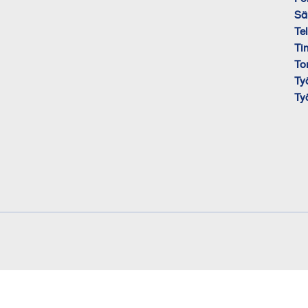
Sä
Te
Ti
To
Ty
Ty