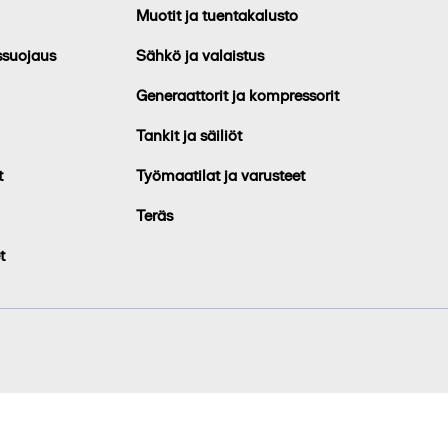
Muotit ja tuentakalusto
ssuojaus
Sähkö ja valaistus
Generaattorit ja kompressorit
Tankit ja säiliöt
t
Työmaatilat ja varusteet
Teräs
t