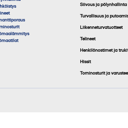
Siivous ja pölynhallinta
hköistys
lineet
Turvallisuus ja putoami
manttiporaus
rninosturit
Liikenneturvatuotteet
ömaalämmitys
Telineet
ömaatilat
Henkilönostimet ja truki
Hissit
Torninosturit ja varustee