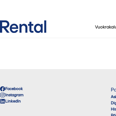
Vuokrakal
Facebook
Pa
Instagram
As
LinkedIn
Di
His
Pö