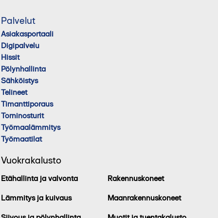
Palvelut
Asiakasportaali
Digipalvelu
Hissit
Pölynhallinta
Sähköistys
Telineet
Timanttiporaus
Torninosturit
Työmaalämmitys
Työmaatilat
Vuokrakalusto
Etähallinta ja valvonta
Rakennuskoneet
Lämmitys ja kuivaus
Maanrakennuskoneet
Siivous ja pölynhallinta
Muotit ja tuentakalusto