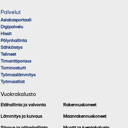
Palvelut
Asiakasportaali
Digipalvelu
Hissit
Pölynhallinta
Sähköistys
Telineet
Timanttiporaus
Torninosturit
Työmaalämmitys
Työmaatilat
Vuokrakalusto
Etähallinta ja valvonta
Rakennuskoneet
Lämmitys ja kuivaus
Maanrakennuskoneet
Siivous ja pölynhallinta
Muotit ja tuentakalusto