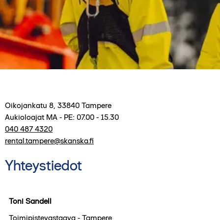
Oikojankatu 8
,
33840
Tampere
Aukioloajat
MA - PE: 07.00 - 15.30
040 487 4320
rental.tampere@skanska.fi
Yhteystiedot
Toni Sandell
Toimipistevastaava - Tampere