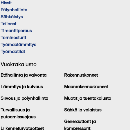
Hissit
Pölynhallinta
Sähköistys
Telineet
Timanttiporaus
Torninosturit
Työmaalämmitys
Työmaatilat
Vuokrakalusto
Etähallinta ja valvonta
Rakennuskoneet
Lämmitys ja kuivaus
Maanrakennuskoneet
Siivous ja pölynhallinta
Muotit ja tuentakalusto
Turvallisuus ja
Sähkö ja valaistus
putoamissuojaus
Generaattorit ja
Liikenneturvatuotteet
kompressorit