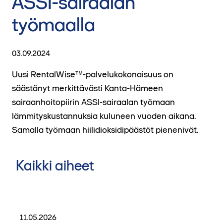
ASSI-sairaalan
työmaalla
03.09.2024
Uusi RentalWise™-palvelukokonaisuus on
säästänyt merkittävästi Kanta-Hämeen
sairaanhoitopiirin ASSI-sairaalan työmaan
lämmityskustannuksia kuluneen vuoden aikana.
Samalla työmaan hiilidioksidipäästöt pienenivät.
Kaikki aiheet
11.05.2026