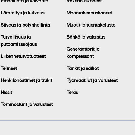
Etähallinta ja valvonta
Rakennuskoneet
Lämmitys ja kuivaus
Maanrakennuskoneet
Siivous ja pölynhallinta
Muotit ja tuentakalusto
Turvallisuus ja
Sähkö ja valaistus
putoamissuojaus
Generaattorit ja
Liikenneturvatuotteet
kompressorit
Telineet
Tankit ja säiliöt
Henkilönostimet ja trukit
Työmaatilat ja varusteet
Hissit
Teräs
Torninosturit ja varusteet