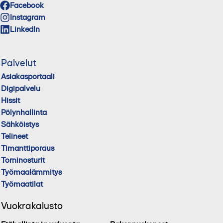
Facebook
Instagram
LinkedIn
Palvelut
Asiakasportaali
Digipalvelu
Hissit
Pölynhallinta
Sähköistys
Telineet
Timanttiporaus
Torninosturit
Työmaalämmitys
Työmaatilat
Vuokrakalusto