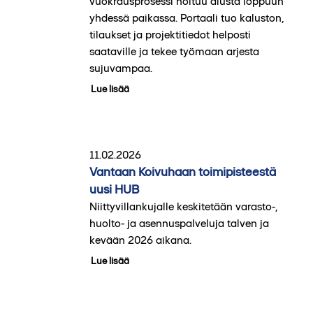
vuokrausprosessi hoituu alusta loppuun
yhdessä paikassa. Portaali tuo kaluston,
tilaukset ja projektitiedot helposti
saataville ja tekee työmaan arjesta
sujuvampaa.
Lue lisää
11.02.2026
Vantaan Koivuhaan toimipisteestä
uusi HUB
Niittyvillankujalle keskitetään varasto-,
huolto- ja asennuspalveluja talven ja
kevään 2026 aikana.
Lue lisää