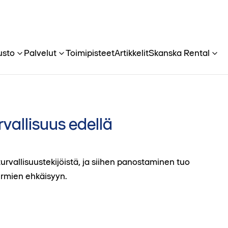
usto
Palvelut
Toimipisteet
Artikkelit
Skanska Rental
rvallisuus edellä
turvallisuustekijöistä, ja siihen panostaminen tuo
urmien ehkäisyyn.