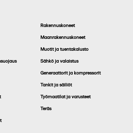
Rakennuskoneet
Maanrakennuskoneet
Muotit ja tuentakalusto
ssuojaus
Sähkö ja valaistus
Generaattorit ja kompressorit
Tankit ja säiliöt
t
Työmaatilat ja varusteet
Teräs
t