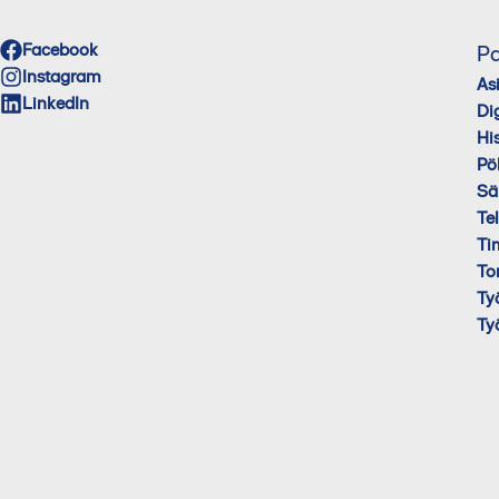
Facebook
Pa
Instagram
As
LinkedIn
Di
His
Pö
Sä
Te
Ti
To
Ty
Ty