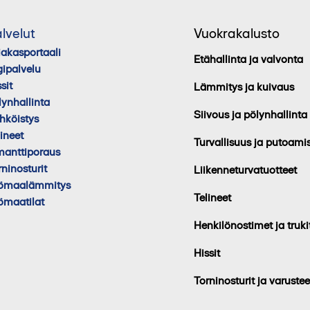
lvelut
Vuokrakalusto
iakasportaali
Etähallinta ja valvonta
gipalvelu
sit
Lämmitys ja kuivaus
lynhallinta
Siivous ja pölynhallinta
hköistys
lineet
Turvallisuus ja putoami
manttiporaus
rninosturit
Liikenneturvatuotteet
ömaalämmitys
Telineet
ömaatilat
Henkilönostimet ja truki
Hissit
Torninosturit ja varustee