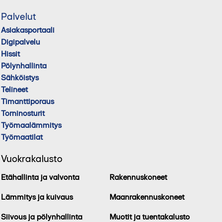
Palvelut
Asiakasportaali
Digipalvelu
Hissit
Pölynhallinta
Sähköistys
Telineet
Timanttiporaus
Torninosturit
Työmaalämmitys
Työmaatilat
Vuokrakalusto
Etähallinta ja valvonta
Rakennuskoneet
Lämmitys ja kuivaus
Maanrakennuskoneet
Siivous ja pölynhallinta
Muotit ja tuentakalusto