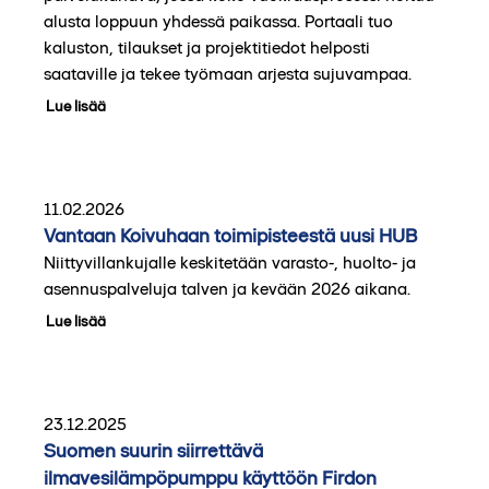
alusta loppuun yhdessä paikassa. Portaali tuo
kaluston, tilaukset ja projektitiedot helposti
saataville ja tekee työmaan arjesta sujuvampaa.
Lue lisää
11.02.2026
Vantaan Koivuhaan toimipisteestä uusi HUB
Niittyvillankujalle keskitetään varasto-, huolto- ja
asennuspalveluja talven ja kevään 2026 aikana.
Lue lisää
23.12.2025
Suomen suurin siirrettävä
ilmavesilämpöpumppu käyttöön Firdon