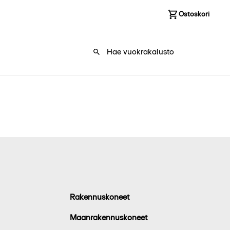
Kirjaudu sisään
Ostoskori
0
Rakennuskoneet
Maanrakennuskoneet