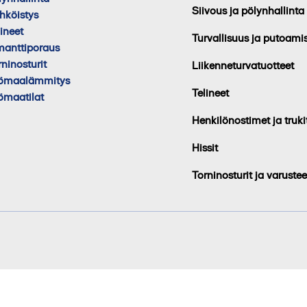
Siivous ja pölynhallinta
hköistys
lineet
Turvallisuus ja putoami
manttiporaus
rninosturit
Liikenneturvatuotteet
ömaalämmitys
Telineet
ömaatilat
Henkilönostimet ja truki
Hissit
Torninosturit ja varustee