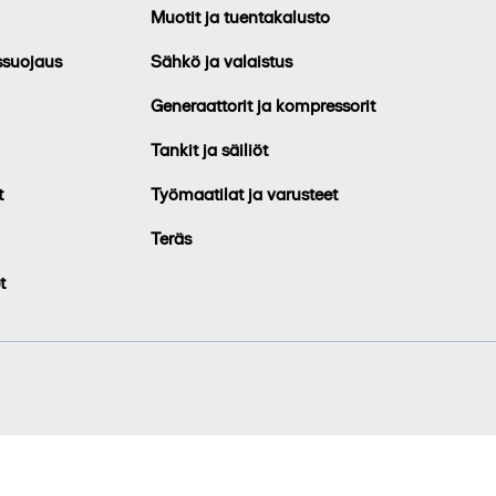
Muotit ja tuentakalusto
ssuojaus
Sähkö ja valaistus
Generaattorit ja kompressorit
Tankit ja säiliöt
t
Työmaatilat ja varusteet
Teräs
t