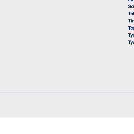
Sä
Te
Ti
To
Ty
Ty