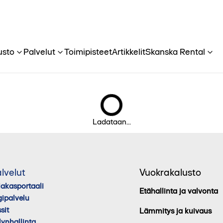
usto
Palvelut
Toimipisteet
Artikkelit
Skanska Rental
Ladataan...
lvelut
Vuokrakalusto
iakasportaali
Etähallinta ja valvonta
gipalvelu
sit
Lämmitys ja kuivaus
lynhallinta