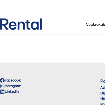
Vuokrakal
Facebook
Pa
Instagram
As
LinkedIn
Di
His
Pö