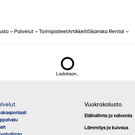
usto
Palvelut
Toimipisteet
Artikkelit
Skanska Rental
Ladataan...
lvelut
Vuokrakalusto
iakasportaali
Etähallinta ja valvonta
gipalvelu
sit
Lämmitys ja kuivaus
lynhallinta