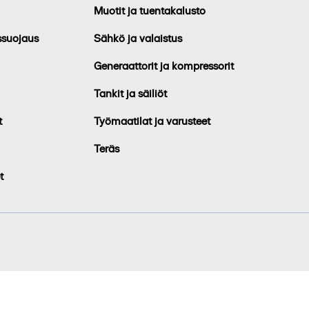
Muotit ja tuentakalusto
ssuojaus
Sähkö ja valaistus
Generaattorit ja kompressorit
Tankit ja säiliöt
t
Työmaatilat ja varusteet
Teräs
t