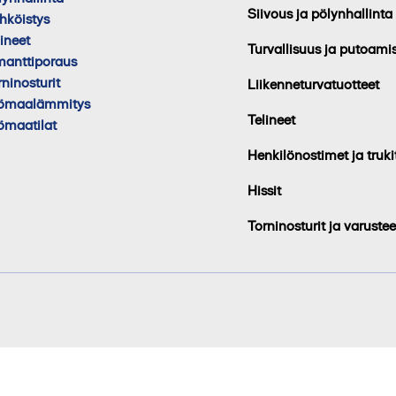
Siivous ja pölynhallinta
hköistys
lineet
Turvallisuus ja putoami
manttiporaus
rninosturit
Liikenneturvatuotteet
ömaalämmitys
Telineet
ömaatilat
Henkilönostimet ja truki
Hissit
Torninosturit ja varustee