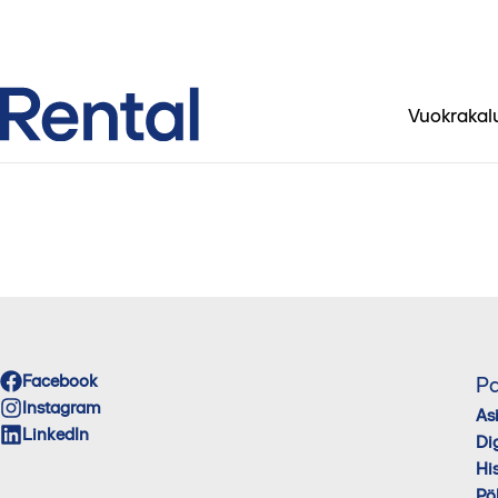
Vuokrakal
Facebook
Pa
Instagram
As
LinkedIn
Di
His
Pö