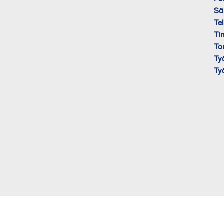
Sä
Te
Ti
To
Ty
Ty