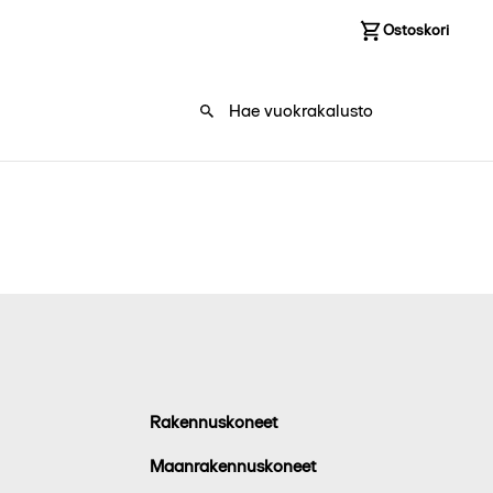
Kirjaudu sisään
Ostoskori
0
Rakennuskoneet
Maanrakennuskoneet